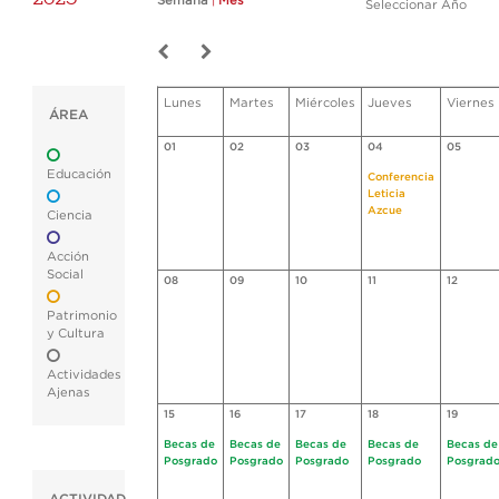
Semana
|
Mes
Seleccionar Año
Lunes
Martes
Miércoles
Jueves
Viernes
ÁREA
01
02
03
04
05
Educación
Conferencia
Leticia
Azcue
Ciencia
Acción
Social
08
09
10
11
12
Patrimonio
y Cultura
Actividades
Ajenas
15
16
17
18
19
Becas de
Becas de
Becas de
Becas de
Becas de
Posgrado
Posgrado
Posgrado
Posgrado
Posgrad