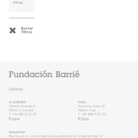
Otros
Borrar
filtros
Contacto
A CORUÑA
VIGO
Cantón Grande, 9
Policarpo Sanz, 31
15003
,
A Coruña
36202
,
Vigo
T.
+34 981 22 15 25
T.
+34 986 11 02 20
Mapa
Mapa
Newsletter
Recibe en tu correo toda la actualidad de la Fundación Barrié