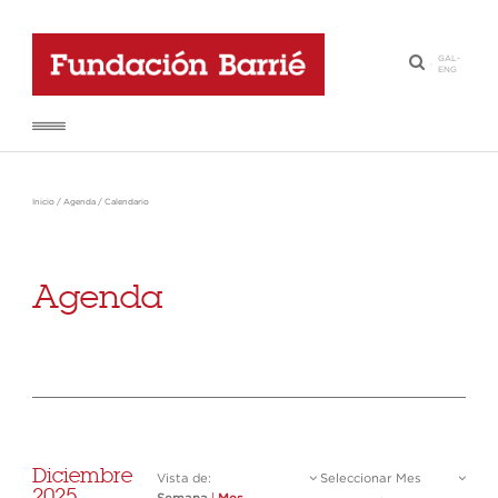
GAL
-
·
ENG
Inicio
/
Agenda
/
Calendario
Agenda
Diciembre
Vista de:
Seleccionar Mes
2025