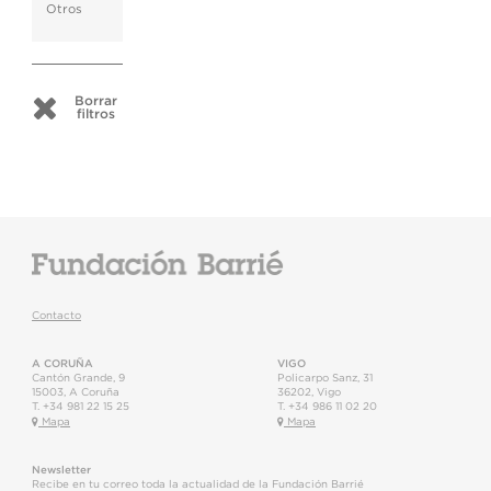
Otros
Borrar
filtros
Contacto
A CORUÑA
VIGO
Cantón Grande, 9
Policarpo Sanz, 31
15003
,
A Coruña
36202
,
Vigo
T.
+34 981 22 15 25
T.
+34 986 11 02 20
Mapa
Mapa
Newsletter
Recibe en tu correo toda la actualidad de la Fundación Barrié