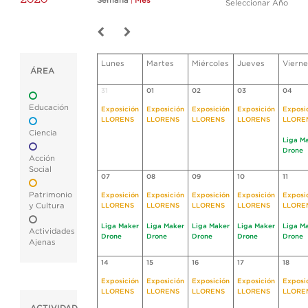
Semana
|
Mes
Seleccionar Año
Lunes
Martes
Miércoles
Jueves
Vierne
ÁREA
31
01
02
03
04
Educación
Exposición
Exposición
Exposición
Exposición
Exposi
LLORENS
LLORENS
LLORENS
LLORENS
LLORE
Ciencia
Liga M
Drone
Acción
Social
07
08
09
10
11
Patrimonio
Exposición
Exposición
Exposición
Exposición
Exposi
y Cultura
LLORENS
LLORENS
LLORENS
LLORENS
LLORE
Liga Maker
Liga Maker
Liga Maker
Liga Maker
Liga M
Actividades
Drone
Drone
Drone
Drone
Drone
Ajenas
14
15
16
17
18
Exposición
Exposición
Exposición
Exposición
Exposi
LLORENS
LLORENS
LLORENS
LLORENS
LLORE