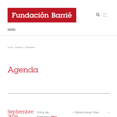
GAL
-
·
ENG
Inicio
/
Agenda
/
Calendario
Agenda
Septiembre
Vista de:
Seleccionar Mes
2026