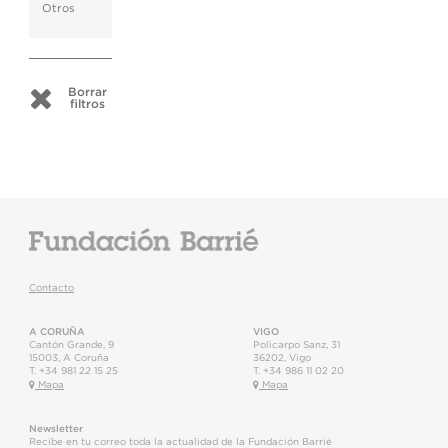
Otros
Borrar
filtros
Contacto
A CORUÑA
VIGO
Cantón Grande, 9
Policarpo Sanz, 31
15003
,
A Coruña
36202
,
Vigo
T.
+34 981 22 15 25
T.
+34 986 11 02 20
Mapa
Mapa
Newsletter
Recibe en tu correo toda la actualidad de la Fundación Barrié