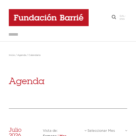
GAL
-
·
ENG
Inicio
/
Agenda
/
Calendario
Agenda
Julio
Vista de:
Seleccionar Mes
2026