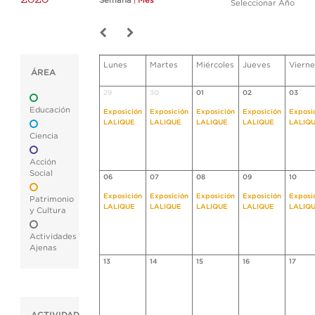
Semana
|
Mes
Seleccionar Año
Lunes
Martes
Miércoles
Jueves
Vierne
ÁREA
29
30
01
02
03
Educación
Exposición
Exposición
Exposición
Exposición
Exposi
LALIQUE
LALIQUE
LALIQUE
LALIQUE
LALIQ
Ciencia
Acción
Social
06
07
08
09
10
Exposición
Exposición
Exposición
Exposición
Exposi
Patrimonio
LALIQUE
LALIQUE
LALIQUE
LALIQUE
LALIQ
y Cultura
Actividades
Ajenas
13
14
15
16
17