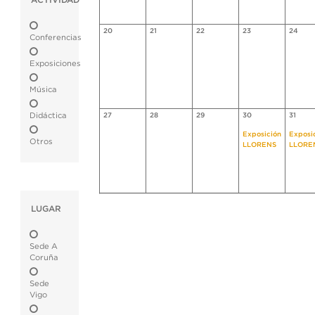
ACTIVIDAD
20
21
22
23
24
Conferencias
Exposiciones
Música
Didáctica
27
28
29
30
31
Exposición
Exposi
Otros
LLORENS
LLORE
LUGAR
Sede A
Coruña
Sede
Vigo