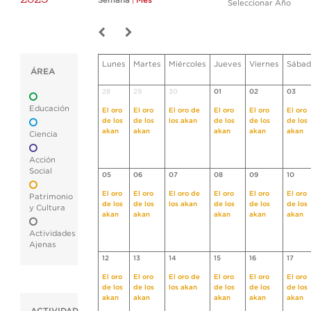
Semana
|
Mes
Seleccionar Año
Lunes
Martes
Miércoles
Jueves
Viernes
Sábad
ÁREA
28
29
30
01
02
03
Educación
El oro
El oro
El oro de
El oro
El oro
El oro
de los
de los
los akan
de los
de los
de los
akan
akan
akan
akan
akan
Ciencia
Acción
Social
05
06
07
08
09
10
El oro
El oro
El oro de
El oro
El oro
El oro
Patrimonio
de los
de los
los akan
de los
de los
de los
y Cultura
akan
akan
akan
akan
akan
Actividades
Ajenas
12
13
14
15
16
17
El oro
El oro
El oro de
El oro
El oro
El oro
de los
de los
los akan
de los
de los
de los
akan
akan
akan
akan
akan