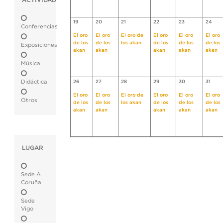
ACTIVIDAD
19
20
21
22
23
24
Conferencias
El oro
El oro
El oro de
El oro
El oro
El oro
de los
de los
los akan
de los
de los
de los
Exposiciones
akan
akan
akan
akan
akan
Música
Didáctica
26
27
28
29
30
31
El oro
El oro
El oro de
El oro
El oro
El oro
Otros
de los
de los
los akan
de los
de los
de los
akan
akan
akan
akan
akan
LUGAR
Sede A
Coruña
Sede
Vigo