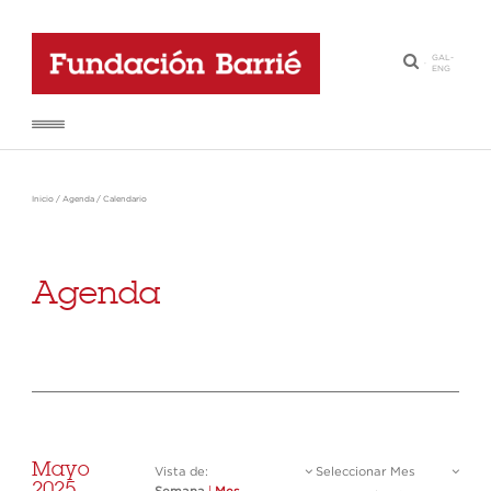
GAL
-
·
ENG
Inicio
/
Agenda
/
Calendario
Agenda
Mayo
Vista de:
Seleccionar Mes
2025