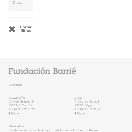
Otros
Borrar
filtros
Contacto
A CORUÑA
VIGO
Cantón Grande, 9
Policarpo Sanz, 31
15003
,
A Coruña
36202
,
Vigo
T.
+34 981 22 15 25
T.
+34 986 11 02 20
Mapa
Mapa
Newsletter
Recibe en tu correo toda la actualidad de la Fundación Barrié