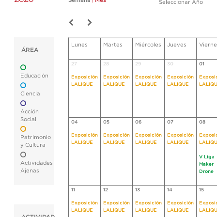
Semana
|
Mes
Seleccionar Año
Lunes
Martes
Miércoles
Jueves
Vierne
ÁREA
27
28
29
30
01
Educación
Exposición
Exposición
Exposición
Exposición
Exposi
LALIQUE
LALIQUE
LALIQUE
LALIQUE
LALIQ
Ciencia
Acción
Social
04
05
06
07
08
Exposición
Exposición
Exposición
Exposición
Exposi
Patrimonio
LALIQUE
LALIQUE
LALIQUE
LALIQUE
LALIQ
y Cultura
V Liga
Actividades
Maker
Ajenas
Drone
11
12
13
14
15
Exposición
Exposición
Exposición
Exposición
Exposi
LALIQUE
LALIQUE
LALIQUE
LALIQUE
LALIQ