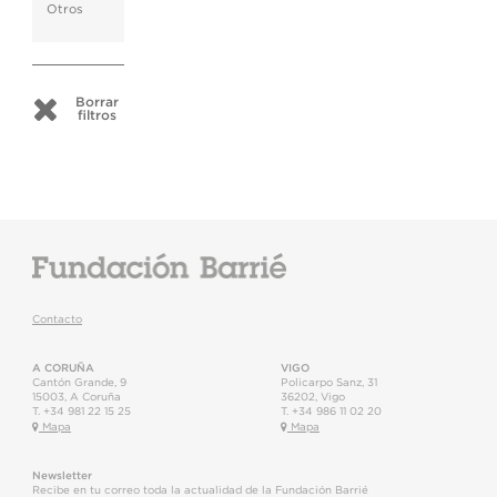
Otros
Borrar
filtros
Contacto
A CORUÑA
VIGO
Cantón Grande, 9
Policarpo Sanz, 31
15003
,
A Coruña
36202
,
Vigo
T.
+34 981 22 15 25
T.
+34 986 11 02 20
Mapa
Mapa
Newsletter
Recibe en tu correo toda la actualidad de la Fundación Barrié