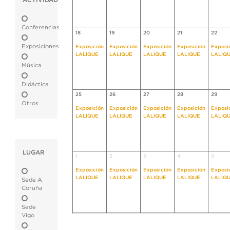
ACTIVIDAD
Conferencias
18
19
20
21
22
Exposiciones
Exposición
Exposición
Exposición
Exposición
Exposi
LALIQUE
LALIQUE
LALIQUE
LALIQUE
LALIQ
Música
Didáctica
25
26
27
28
29
Otros
Exposición
Exposición
Exposición
Exposición
Exposi
LALIQUE
LALIQUE
LALIQUE
LALIQUE
LALIQ
LUGAR
1
2
3
4
5
Exposición
Exposición
Exposición
Exposición
Exposi
LALIQUE
LALIQUE
LALIQUE
LALIQUE
LALIQ
Sede A
Coruña
Sede
Vigo