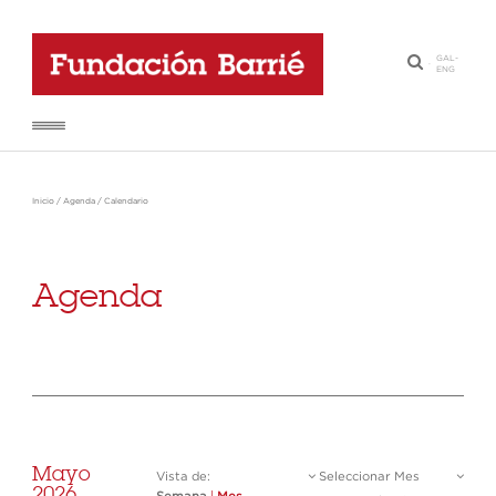
GAL
-
·
ENG
Inicio
/
Agenda
/
Calendario
Agenda
Mayo
Vista de:
Seleccionar Mes
2026