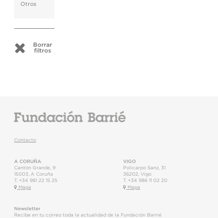
Otros
Borrar
filtros
Contacto
A CORUÑA
VIGO
Cantón Grande, 9
Policarpo Sanz, 31
15003
,
A Coruña
36202
,
Vigo
T.
+34 981 22 15 25
T.
+34 986 11 02 20
Mapa
Mapa
Newsletter
Recibe en tu correo toda la actualidad de la Fundación Barrié