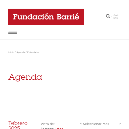
GAL
-
·
ENG
Inicio
/
Agenda
/
Calendario
Agenda
Febrero
Vista de:
Seleccionar Mes
2025