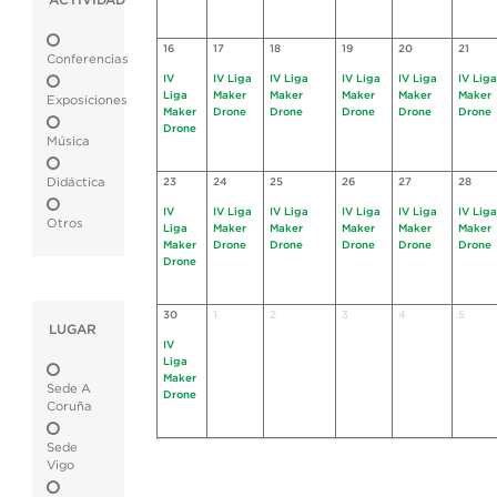
ACTIVIDAD
16
17
18
19
20
21
Conferencias
IV
IV Liga
IV Liga
IV Liga
IV Liga
IV Liga
Liga
Maker
Maker
Maker
Maker
Maker
Exposiciones
Maker
Drone
Drone
Drone
Drone
Drone
Drone
Música
Didáctica
23
24
25
26
27
28
IV
IV Liga
IV Liga
IV Liga
IV Liga
IV Liga
Otros
Liga
Maker
Maker
Maker
Maker
Maker
Maker
Drone
Drone
Drone
Drone
Drone
Drone
30
1
2
3
4
5
LUGAR
IV
Liga
Maker
Sede A
Drone
Coruña
Sede
Vigo