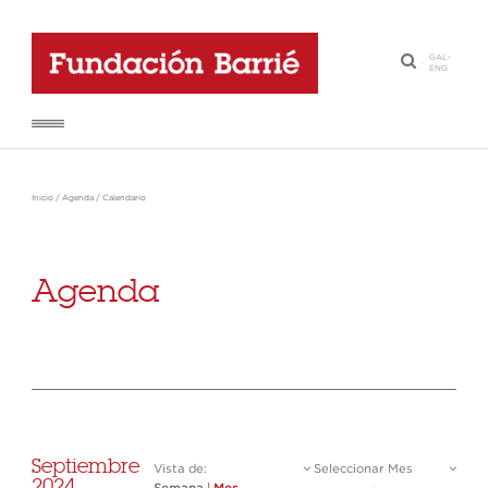
GAL
-
·
ENG
Inicio
/
Agenda
/
Calendario
Agenda
Septiembre
Vista de:
Seleccionar Mes
2024