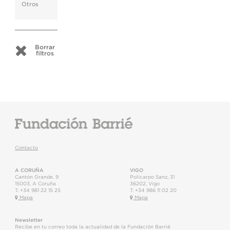
Otros
Borrar
filtros
Contacto
A CORUÑA
VIGO
Cantón Grande, 9
Policarpo Sanz, 31
15003
,
A Coruña
36202
,
Vigo
T.
+34 981 22 15 25
T.
+34 986 11 02 20
Mapa
Mapa
Newsletter
Recibe en tu correo toda la actualidad de la Fundación Barrié