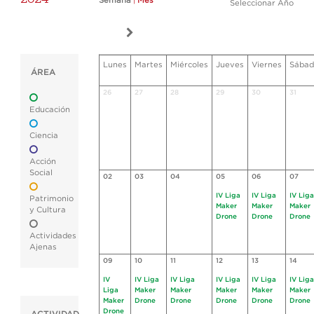
Semana
|
Mes
Seleccionar Año
Lunes
Martes
Miércoles
Jueves
Viernes
Sábad
ÁREA
26
27
28
29
30
31
Educación
Ciencia
Acción
Social
02
03
04
05
06
07
IV Liga
IV Liga
IV Liga
Patrimonio
Maker
Maker
Maker
y Cultura
Drone
Drone
Drone
Actividades
Ajenas
09
10
11
12
13
14
IV
IV Liga
IV Liga
IV Liga
IV Liga
IV Liga
Liga
Maker
Maker
Maker
Maker
Maker
Maker
Drone
Drone
Drone
Drone
Drone
Drone