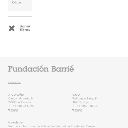
Otros
Borrar
filtros
Contacto
A CORUÑA
VIGO
Cantón Grande, 9
Policarpo Sanz, 31
15003
,
A Coruña
36202
,
Vigo
T.
+34 981 22 15 25
T.
+34 986 11 02 20
Mapa
Mapa
Newsletter
Recibe en tu correo toda la actualidad de la Fundación Barrié