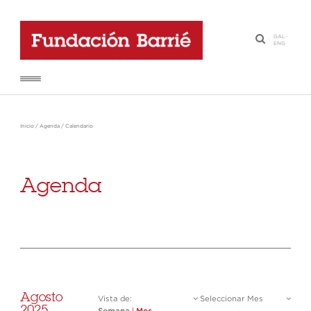
GAL
-
·
ENG
Inicio
/
Agenda
/
Calendario
Agenda
Agosto
Vista de:
Seleccionar Mes
2025