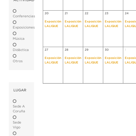
ACTIVIDAD
20
21
22
23
24
Conferencias
Exposición
Exposición
Exposición
Exposición
Exposi
LALIQUE
LALIQUE
LALIQUE
LALIQUE
LALIQ
Exposiciones
Música
Didáctica
27
28
29
30
1
Exposición
Exposición
Exposición
Exposición
Exposi
Otros
LALIQUE
LALIQUE
LALIQUE
LALIQUE
LALIQ
LUGAR
Sede A
Coruña
Sede
Vigo