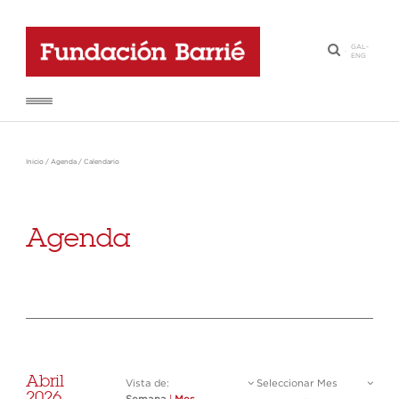
GAL
-
·
ENG
Inicio
/
Agenda
/
Calendario
Agenda
Abril
Vista de:
Seleccionar Mes
2026