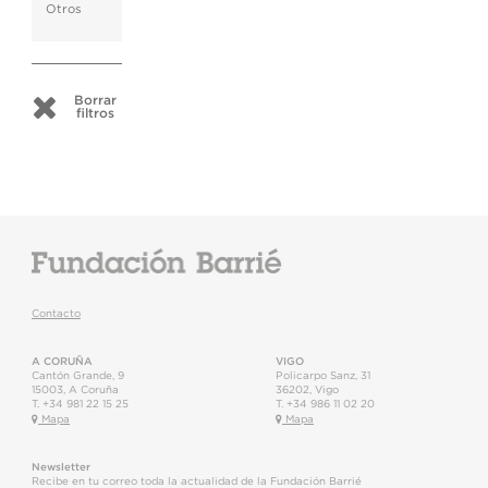
Otros
Borrar
filtros
Contacto
A CORUÑA
VIGO
Cantón Grande, 9
Policarpo Sanz, 31
15003
,
A Coruña
36202
,
Vigo
T.
+34 981 22 15 25
T.
+34 986 11 02 20
Mapa
Mapa
Newsletter
Recibe en tu correo toda la actualidad de la Fundación Barrié