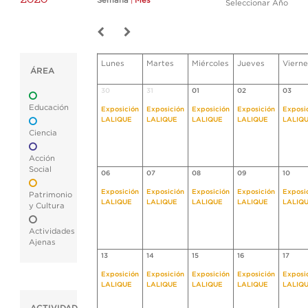
Semana
|
Mes
Seleccionar Año
Lunes
Martes
Miércoles
Jueves
Vierne
ÁREA
30
31
01
02
03
Educación
Exposición
Exposición
Exposición
Exposición
Exposi
LALIQUE
LALIQUE
LALIQUE
LALIQUE
LALIQ
Ciencia
Acción
Social
06
07
08
09
10
Exposición
Exposición
Exposición
Exposición
Exposi
Patrimonio
LALIQUE
LALIQUE
LALIQUE
LALIQUE
LALIQ
y Cultura
Actividades
Ajenas
13
14
15
16
17
Exposición
Exposición
Exposición
Exposición
Exposi
LALIQUE
LALIQUE
LALIQUE
LALIQUE
LALIQ