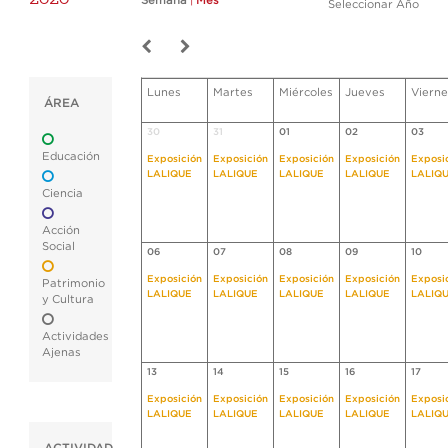
Semana
|
Mes
Seleccionar Año
Lunes
Martes
Miércoles
Jueves
Vierne
ÁREA
30
31
01
02
03
Educación
Exposición
Exposición
Exposición
Exposición
Exposi
LALIQUE
LALIQUE
LALIQUE
LALIQUE
LALIQ
Ciencia
Acción
Social
06
07
08
09
10
Exposición
Exposición
Exposición
Exposición
Exposi
Patrimonio
LALIQUE
LALIQUE
LALIQUE
LALIQUE
LALIQ
y Cultura
Actividades
Ajenas
13
14
15
16
17
Exposición
Exposición
Exposición
Exposición
Exposi
LALIQUE
LALIQUE
LALIQUE
LALIQUE
LALIQ