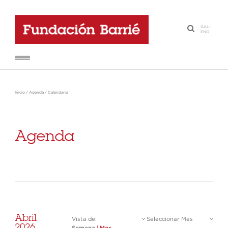
GAL
-
·
ENG
Inicio
/
Agenda
/
Calendario
Agenda
Abril
Vista de:
Seleccionar Mes
2026