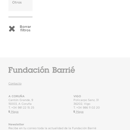
Otros
Borrar
filtros
Contacto
A CORUÑA
VIGO
Cantón Grande, 9
Policarpo Sanz, 31
15003
,
A Coruña
36202
,
Vigo
T.
+34 981 22 15 25
T.
+34 986 11 02 20
Mapa
Mapa
Newsletter
Recibe en tu correo toda la actualidad de la Fundación Barrié