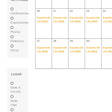
ACTIVIDAD
20
21
22
23
24
Conferencias
Exposición
Exposición
Exposición
Exposición
Exposi
LALIQUE
LALIQUE
LALIQUE
LALIQUE
LALIQ
Exposiciones
Música
Didáctica
27
28
29
30
1
Exposición
Exposición
Exposición
Exposición
Exposi
Otros
LALIQUE
LALIQUE
LALIQUE
LALIQUE
LALIQ
LUGAR
Sede A
Coruña
Sede
Vigo