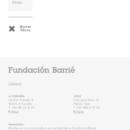
Otros
Borrar
filtros
Contacto
A CORUÑA
VIGO
Cantón Grande, 9
Policarpo Sanz, 31
15003
,
A Coruña
36202
,
Vigo
T.
+34 981 22 15 25
T.
+34 986 11 02 20
Mapa
Mapa
Newsletter
Recibe en tu correo toda la actualidad de la Fundación Barrié