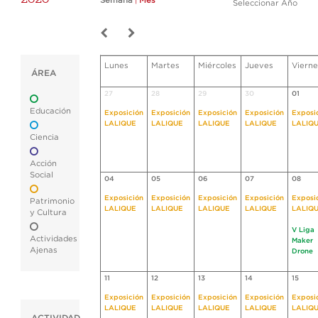
Semana
|
Mes
Seleccionar Año
Lunes
Martes
Miércoles
Jueves
Vierne
ÁREA
27
28
29
30
01
Educación
Exposición
Exposición
Exposición
Exposición
Exposi
LALIQUE
LALIQUE
LALIQUE
LALIQUE
LALIQ
Ciencia
Acción
Social
04
05
06
07
08
Exposición
Exposición
Exposición
Exposición
Exposi
Patrimonio
LALIQUE
LALIQUE
LALIQUE
LALIQUE
LALIQ
y Cultura
V Liga
Actividades
Maker
Ajenas
Drone
11
12
13
14
15
Exposición
Exposición
Exposición
Exposición
Exposi
LALIQUE
LALIQUE
LALIQUE
LALIQUE
LALIQ