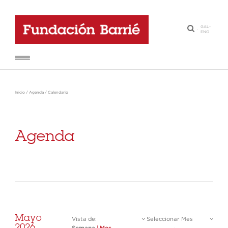
GAL
-
·
ENG
Inicio
/
Agenda
/
Calendario
Agenda
Mayo
Vista de:
Seleccionar Mes
2026