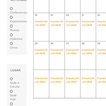
ACTIVIDAD
Conferencias
18
19
20
21
22
Exposiciones
Exposición
Exposición
Exposición
Exposición
Exposi
LALIQUE
LALIQUE
LALIQUE
LALIQUE
LALIQ
Música
Didáctica
25
26
27
28
29
Otros
Exposición
Exposición
Exposición
Exposición
Exposi
LALIQUE
LALIQUE
LALIQUE
LALIQUE
LALIQ
LUGAR
1
2
3
4
5
Exposición
Exposición
Exposición
Exposición
Exposi
LALIQUE
LALIQUE
LALIQUE
LALIQUE
LALIQ
Sede A
Coruña
Sede
Vigo