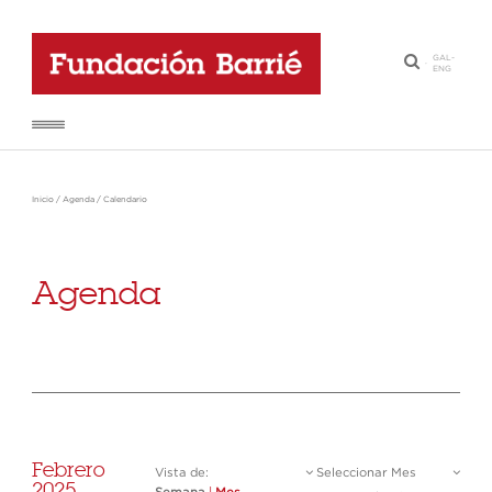
GAL
-
·
ENG
Inicio
/
Agenda
/
Calendario
Agenda
Febrero
Vista de:
Seleccionar Mes
2025