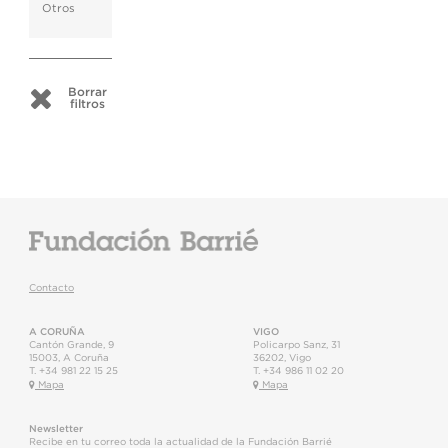
Otros
Borrar
filtros
Contacto
A CORUÑA
VIGO
Cantón Grande, 9
Policarpo Sanz, 31
15003
,
A Coruña
36202
,
Vigo
T.
+34 981 22 15 25
T.
+34 986 11 02 20
Mapa
Mapa
Newsletter
Recibe en tu correo toda la actualidad de la Fundación Barrié