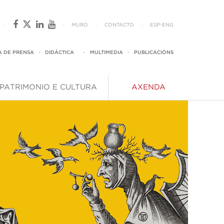
·
·
MURO
·
CONTACTO
·
ESP
-
ENG
A DE PRENSA
·
DIDÁCTICA
·
MULTIMEDIA
·
PUBLICACIÓNS
PATRIMONIO E CULTURA
AXENDA