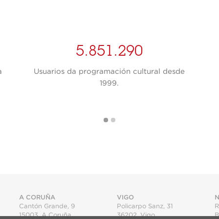
5.851.290
a
Usuarios da programación cultural desde
1999.
A CORUÑA
VIGO
N
Cantón Grande, 9
Policarpo Sanz, 31
R
15003
,
A Coruña
36202
,
Vigo
B