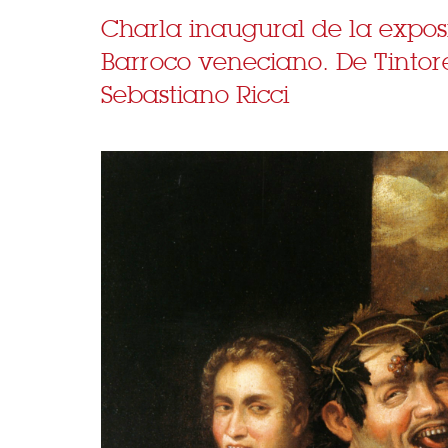
Charla inaugural de la exposi
Barroco veneciano. De Tintor
Sebastiano Ricci