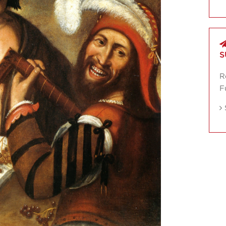
S
R
F