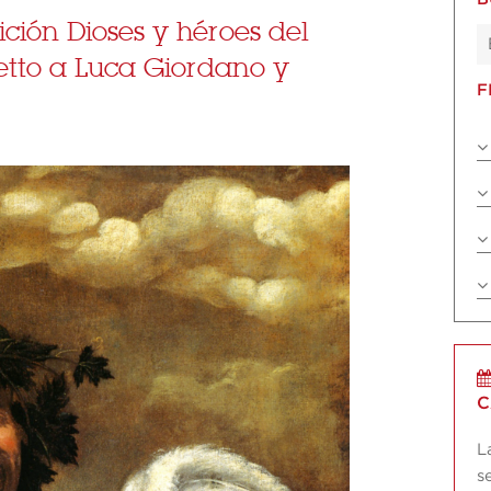
ción Dioses y héroes del
etto a Luca Giordano y
F
C
L
s