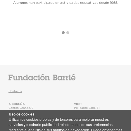
Alumnos han participado en actividades educativas desde 1968.
Contacto
A CORUÑA
VIGO
Cantón Grande, 9
Policarpo Sanz, 31
15003
,
A Coruña
36202
,
Vigo
Uso de cookies
T.
+34 981 22 15 25
T.
+34 986 11 02 20
Utilizamos cookies propias y de terceros para mejorar nuestros
Mapa
Mapa
servicios y mostrarle publicidad relacionada con sus preferencias
mediante el análisis de sus hábitos de navegación. Puede obtener más