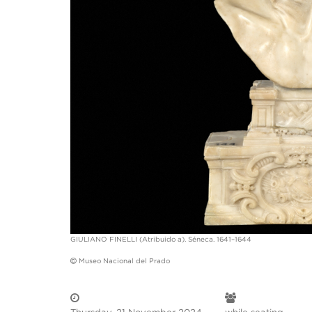
GIULIANO FINELLI (Atribuido a). Séneca. 1641–1644
Museo Nacional del Prado