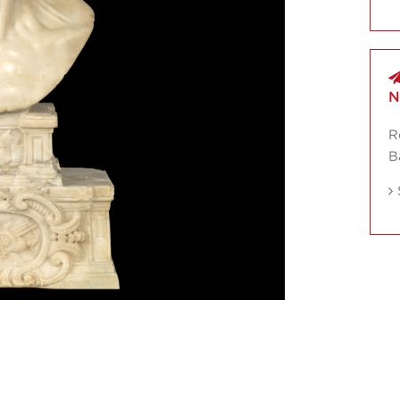
N
R
B