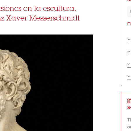
iones en la escultura,
nz Xaver Messerschmidt
F
S
T
o