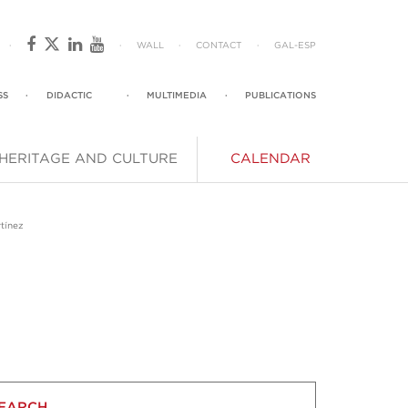
·
·
WALL
·
CONTACT
·
GAL
-
ESP
SS
·
DIDACTIC
·
MULTIMEDIA
·
PUBLICATIONS
HERITAGE AND CULTURE
CALENDAR
tínez
EARCH