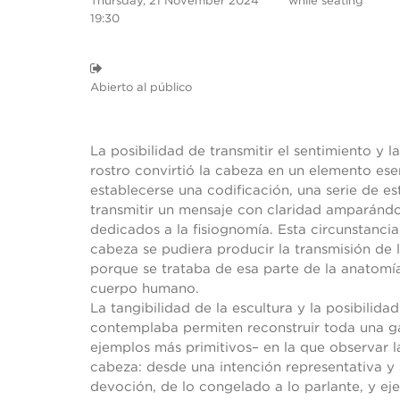
Thursday, 21 November 2024
while seating
19:30
Abierto al público
La posibilidad de transmitir el sentimiento y l
rostro convirtió la cabeza en un elemento esenc
establecerse una codificación, una serie de e
transmitir un mensaje con claridad amparándo
dedicados a la fisiognomía. Esta circunstancia
cabeza se pudiera producir la transmisión de 
porque se trataba de esa parte de la anatomí
cuerpo humano.
La tangibilidad de la escultura y la posibilida
contemplaba permiten reconstruir toda una gale
ejemplos más primitivos– en la que observar l
cabeza: desde una intención representativa y 
devoción, de lo congelado a lo parlante, y e