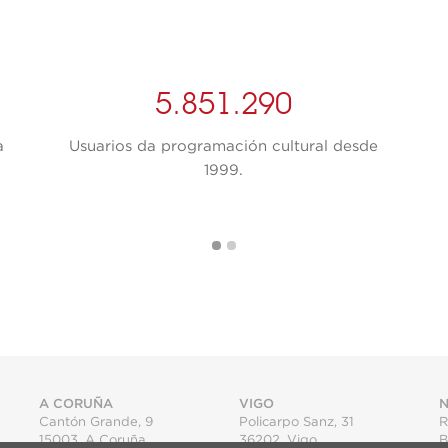
5.851.290
a
Usuarios da programación cultural desde
1999.
A CORUÑA
VIGO
N
Cantón Grande, 9
Policarpo Sanz, 31
R
15003
,
A Coruña
36202
,
Vigo
B