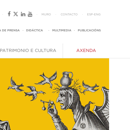
·
·
MURO
·
CONTACTO
·
ESP
-
ENG
A DE PRENSA
·
DIDÁCTICA
·
MULTIMEDIA
·
PUBLICACIÓNS
PATRIMONIO E CULTURA
AXENDA