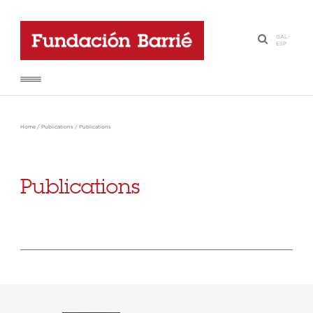
GAL
-
·
ESP
Home
/
Publications
/
Publications
Publications