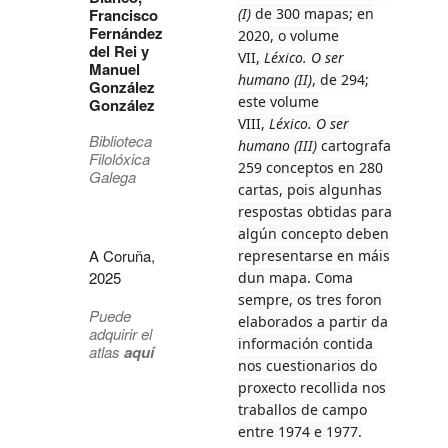
Francisco
(I)
de 300 mapas; en
Fernández
2020, o volume
del Rei y
VII,
Léxico. O ser
Manuel
humano
(II)
, de 294;
González
este volume
González
VIII,
Léxico. O ser
Biblioteca
humano (III)
cartografa
Filolóxica
259 conceptos en 280
Galega
cartas, pois algunhas
respostas obtidas para
algún concepto deben
A Coruña,
representarse en máis
2025
dun mapa. Coma
sempre, os tres foron
Puede
elaborados a partir da
adquirir el
información contida
atlas
aquí
nos cuestionarios do
proxecto recollida nos
traballos de campo
entre 1974 e 1977.