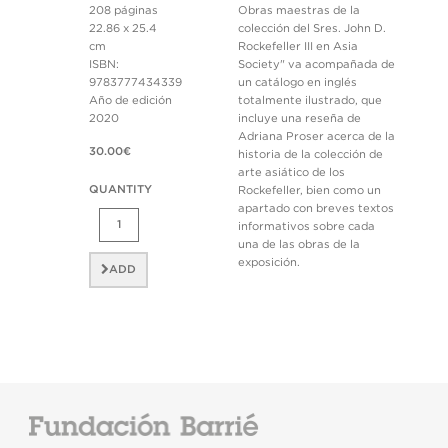
208 páginas
Obras maestras de la
22.86 x 25.4
colección del Sres. John D.
cm
Rockefeller III en Asia
ISBN:
Society" va acompañada de
9783777434339
un catálogo en inglés
Año de edición
totalmente ilustrado, que
2020
incluye una reseña de
Adriana Proser acerca de la
30.00€
historia de la colección de
arte asiático de los
QUANTITY
Rockefeller, bien como un
apartado con breves textos
informativos sobre cada
una de las obras de la
exposición.
ADD