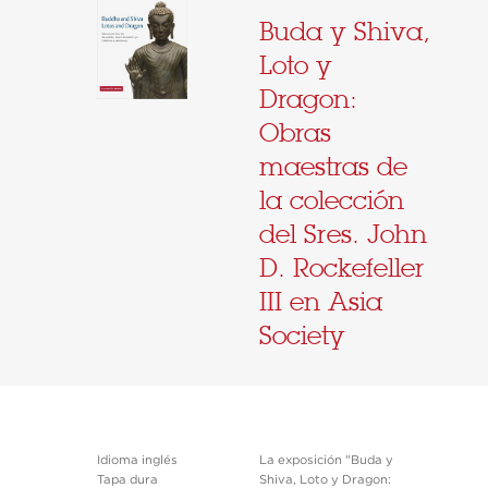
Buda y Shiva,
Loto y
Dragon:
Obras
maestras de
la colección
del Sres. John
D. Rockefeller
III en Asia
Society
Idioma inglés
La exposición "Buda y
Tapa dura
Shiva, Loto y Dragon: