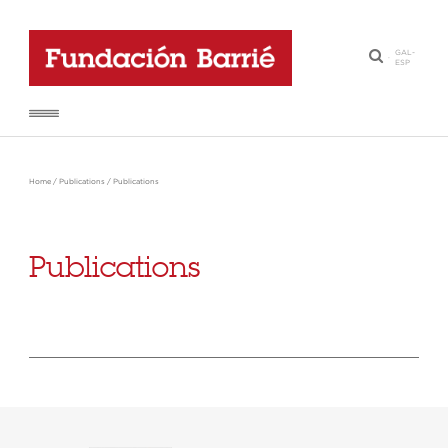
GAL
-
·
ESP
Home
/
Publications
/
Publications
Publications