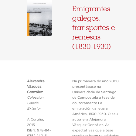
Emigrantes
galegos,
transportes e
remesas
(1830-1930)
Alexandre
Na primavera do ano 2000
Vázquez
presentábase na
González
Universidade de Santiago
Colección
de Compostela a tese de
Galicia
doutoramento La
Exterior
emigración gallega a
América, 1830-1930. O seu
A Coruña,
autor era Alejandro
2015
Vázquez González. As
ISBN: 978-84-
expectativas que a tese
9752-140-6
suscitara foron revalidadas