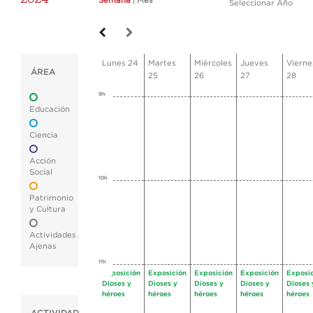
Semana
|
Mes
Seleccionar Año
Lunes 24
Martes
Miércoles
Jueves
Vierne
ÁREA
25
26
27
28
9h
Educación
Ciencia
Acción
Social
10h
Patrimonio
y Cultura
Actividades
Ajenas
11h
Exposición
Exposición
Exposición
Exposición
Exposi
Dioses y
Dioses y
Dioses y
Dioses y
Dioses 
héroes
héroes
héroes
héroes
héroes