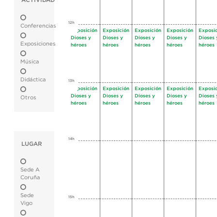
ACTIVIDAD
12h
Conferencias
Exposición
Exposición
Exposición
Exposición
Exposi
Dioses y
Dioses y
Dioses y
Dioses y
Dioses 
Exposiciones
héroes
héroes
héroes
héroes
héroes
Música
Didáctica
13h
Exposición
Exposición
Exposición
Exposición
Exposi
Dioses y
Dioses y
Dioses y
Dioses y
Dioses 
Otros
héroes
héroes
héroes
héroes
héroes
14h
LUGAR
Sede A
Coruña
Sede
15h
Vigo