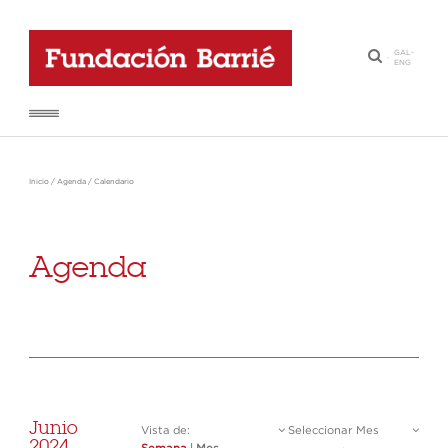
GAL
-
·
ENG
Inicio
/
Agenda
/
Calendario
Agenda
Junio
Vista de:
Seleccionar Mes
2024