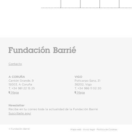
Contacto
A CORUÑA
VIGO
Cantón Grande, 9
Policarpo Sanz, 31
15003
,
A Coruña
36202
,
Vigo
T.
+34 981 22 15 25
T.
+34 986 11 02 20
Mapa
Mapa
Newsletter
Recibe en tu correo toda la actualidad de la Fundación Barrié
Suscríbete aquí
© Fundación Barrié
Mapa web
·
Aviso legal
·
Política de Cookies
·