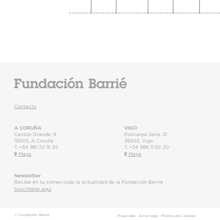
Contacto
A CORUÑA
VIGO
Cantón Grande, 9
Policarpo Sanz, 31
15003
,
A Coruña
36202
,
Vigo
T.
+34 981 22 15 25
T.
+34 986 11 02 20
Mapa
Mapa
Newsletter
Recibe en tu correo toda la actualidad de la Fundación Barrié
Suscríbete aquí
© Fundación Barrié
Mapa web
·
Aviso legal
·
Política de Cookies
·