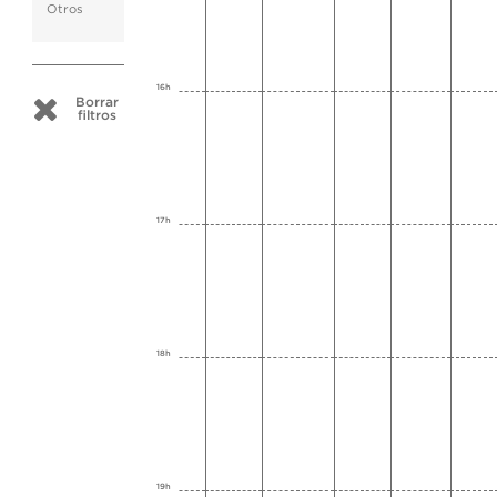
Otros
16h
Borrar
filtros
17h
18h
19h