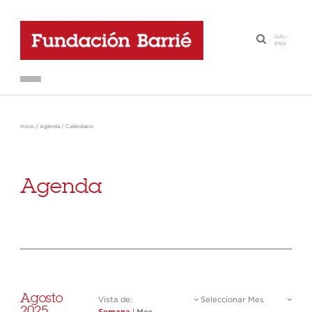
GAL
-
·
ENG
Inicio
/
Agenda
/
Calendario
Agenda
Agosto
Vista de:
Seleccionar Mes
2025