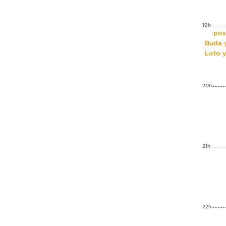
19h
Expos
Buda y
Loto 
20h
21h
22h