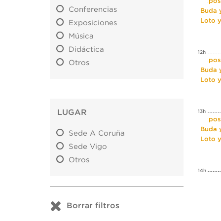
Expos
Conferencias
Buda y
Loto 
Exposiciones
Música
Didáctica
12h
Expos
Otros
Buda y
Loto 
LUGAR
13h
Expos
Buda y
Sede A Coruña
Loto 
Sede Vigo
Otros
14h
Borrar filtros