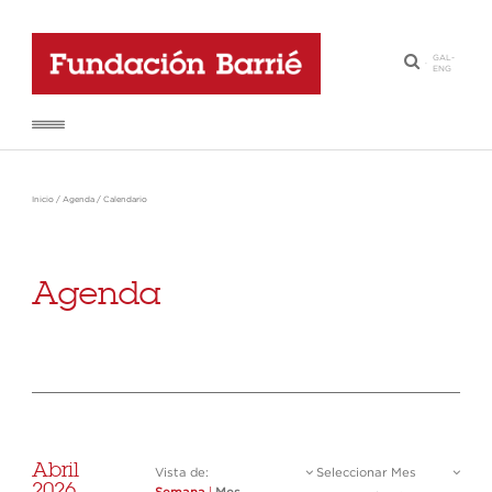
GAL
-
·
ENG
Inicio
/
Agenda
/
Calendario
Agenda
Abril
Vista de:
Seleccionar Mes
2026