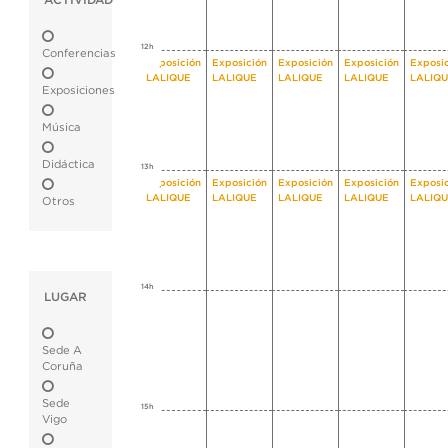
ACTIVIDAD
12h
Conferencias
Exposición
Exposición
Exposición
Exposición
Exposi
LALIQUE
LALIQUE
LALIQUE
LALIQUE
LALIQ
Exposiciones
Música
Didáctica
13h
Exposición
Exposición
Exposición
Exposición
Exposi
LALIQUE
LALIQUE
LALIQUE
LALIQUE
LALIQ
Otros
14h
LUGAR
Sede A
Coruña
Sede
15h
Vigo