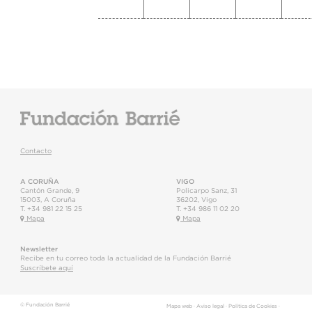
Contacto
A CORUÑA
VIGO
Cantón Grande, 9
Policarpo Sanz, 31
15003
,
A Coruña
36202
,
Vigo
T.
+34 981 22 15 25
T.
+34 986 11 02 20
Mapa
Mapa
Newsletter
Recibe en tu correo toda la actualidad de la Fundación Barrié
Suscríbete aquí
© Fundación Barrié
Mapa web
·
Aviso legal
·
Política de Cookies
·