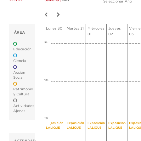
Semana
|
Mes
Seleccionar Año
Lunes 30
Martes 31
Miércoles
Jueves
Vierne
ÁREA
01
02
03
9h
Educación
Ciencia
Acción
Social
10h
Patrimonio
y Cultura
Actividades
Ajenas
11h
Exposición
Exposición
Exposición
Exposición
Exposi
LALIQUE
LALIQUE
LALIQUE
LALIQUE
LALIQ