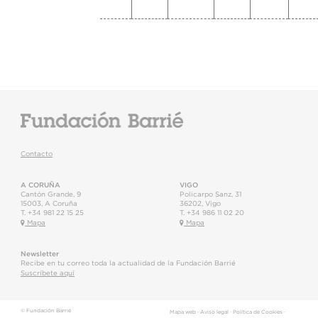
Contacto
A CORUÑA
VIGO
Cantón Grande, 9
Policarpo Sanz, 31
15003
,
A Coruña
36202
,
Vigo
T.
+34 981 22 15 25
T.
+34 986 11 02 20
Mapa
Mapa
Newsletter
Recibe en tu correo toda la actualidad de la Fundación Barrié
Suscríbete aquí
© Fundación Barrié
Mapa web
·
Aviso legal
·
Política de Cookies
·