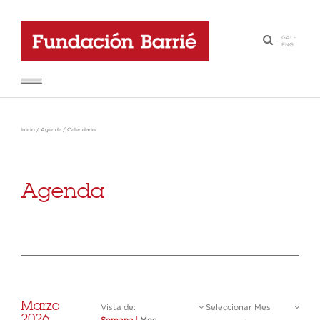
GAL
-
·
ENG
Inicio
/
Agenda
/
Calendario
Agenda
Marzo
Vista de:
Seleccionar Mes
2026