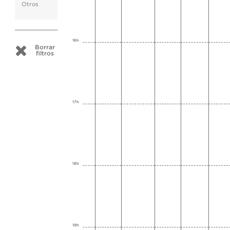
Otros
16h
Borrar
filtros
17h
18h
19h