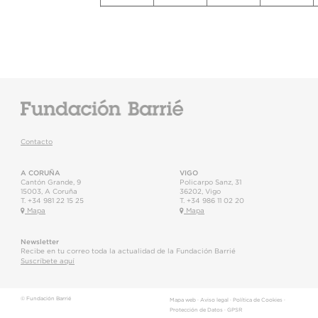
Contacto
A CORUÑA
VIGO
Cantón Grande, 9
Policarpo Sanz, 31
15003
,
A Coruña
36202
,
Vigo
T.
+34 981 22 15 25
T.
+34 986 11 02 20
Mapa
Mapa
Newsletter
Recibe en tu correo toda la actualidad de la Fundación Barrié
Suscríbete aquí
© Fundación Barrié
Mapa web
·
Aviso legal
·
Política de Cookies
·
Protección de Datos
·
GPSR