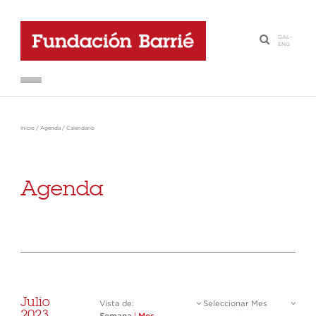
GAL
-
·
ENG
Inicio
/
Agenda
/
Calendario
Agenda
Julio
Vista de:
Seleccionar Mes
2023