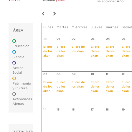
Semana
|
Mes
Seleccionar Año
Lunes
Martes
Miércoles
Jueves
Viernes
Sábad
ÁREA
30
01
02
03
04
05
Educación
El oro
El oro
El oro de
El oro
El oro
El oro
de los
de los
los akan
de los
de los
de los
akan
akan
akan
akan
akan
Ciencia
Acción
Social
07
08
09
10
11
12
El oro
El oro
El oro de
El oro
El oro
El oro
Patrimonio
de los
de los
los akan
de los
de los
de los
y Cultura
akan
akan
akan
akan
akan
Actividades
Ajenas
14
15
16
17
18
19