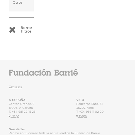
Otros
Borrar
filtros
Contacto
A CORUÑA
VIGO
Cantón Grande, 9
Policarpo Sanz, 31
15003
,
A Coruña
36202
,
Vigo
T.
+34 981 22 15 25
T.
+34 986 11 02 20
Mapa
Mapa
Newsletter
Recibe en tu correo toda la actualidad de la Fundación Barrié