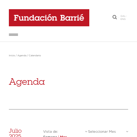
GAL
-
·
ENG
Inicio
/
Agenda
/
Calendario
Agenda
Julio
Vista de:
Seleccionar Mes
2025