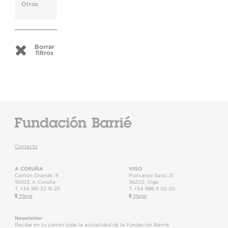
Otros
Borrar
filtros
Contacto
A CORUÑA
VIGO
Cantón Grande, 9
Policarpo Sanz, 31
15003
,
A Coruña
36202
,
Vigo
T.
+34 981 22 15 25
T.
+34 986 11 02 20
Mapa
Mapa
Newsletter
Recibe en tu correo toda la actualidad de la Fundación Barrié