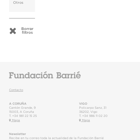
Otros
Borrar
filtros
Contacto
A CORUÑA
VIGO
Cantón Grande, 9
Policarpo Sanz, 31
15003
,
A Coruña
36202
,
Vigo
T.
+34 981 22 15 25
T.
+34 986 11 02 20
Mapa
Mapa
Newsletter
Recibe en tu correo toda la actualidad de la Fundación Barrié