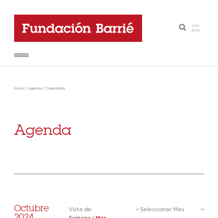
GAL
-
·
ENG
Inicio
/
Agenda
/
Calendario
Agenda
Octubre
Vista de:
Seleccionar Mes
2024