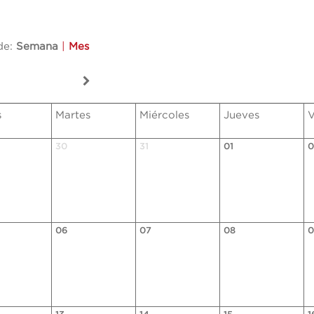
de:
Semana
|
Mes
s
Martes
Miércoles
Jueves
V
30
31
01
0
06
07
08
0