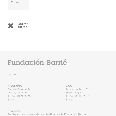
Otros
Borrar
filtros
Contacto
A CORUÑA
VIGO
Cantón Grande, 9
Policarpo Sanz, 31
15003
,
A Coruña
36202
,
Vigo
T.
+34 981 22 15 25
T.
+34 986 11 02 20
Mapa
Mapa
Newsletter
Recibe en tu correo toda la actualidad de la Fundación Barrié