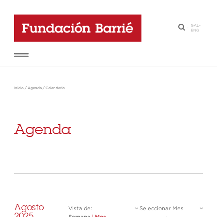
GAL
-
·
ENG
Inicio
/
Agenda
/
Calendario
Agenda
Agosto
Vista de:
Seleccionar Mes
2025