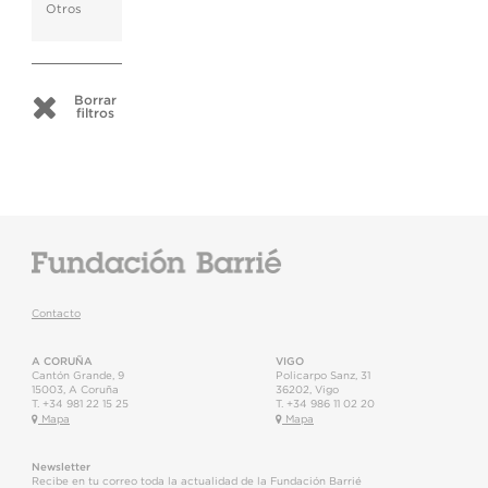
Otros
Borrar
filtros
Contacto
A CORUÑA
VIGO
Cantón Grande, 9
Policarpo Sanz, 31
15003
,
A Coruña
36202
,
Vigo
T.
+34 981 22 15 25
T.
+34 986 11 02 20
Mapa
Mapa
Newsletter
Recibe en tu correo toda la actualidad de la Fundación Barrié