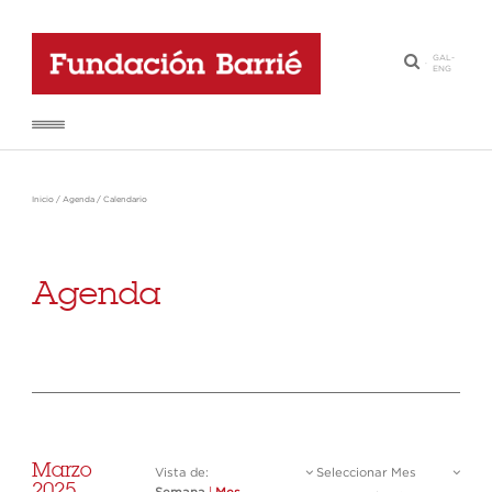
GAL
-
·
ENG
Inicio
/
Agenda
/
Calendario
Agenda
Marzo
Vista de:
Seleccionar Mes
2025