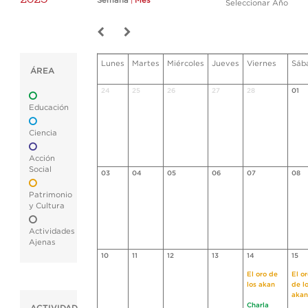
Semana
|
Mes
Seleccionar Año
Lunes
Martes
Miércoles
Jueves
Viernes
Sáb
ÁREA
24
25
26
27
28
01
Educación
Ciencia
Acción
Social
03
04
05
06
07
08
Patrimonio
y Cultura
Actividades
Ajenas
10
11
12
13
14
15
El oro de
El o
los akan
de l
akan
Charla