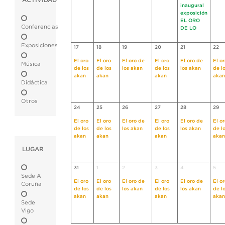
ACTIVIDAD
inaugural
exposición
EL ORO
Conferencias
DE LO
Exposiciones
17
18
19
20
21
22
El oro
El oro
El oro de
El oro
El oro de
El o
Música
de los
de los
los akan
de los
los akan
de l
akan
akan
akan
akan
Didáctica
Otros
24
25
26
27
28
29
El oro
El oro
El oro de
El oro
El oro de
El o
de los
de los
los akan
de los
los akan
de l
akan
akan
akan
akan
LUGAR
31
1
2
3
4
5
Sede A
El oro
El oro
El oro de
El oro
El oro de
El o
Coruña
de los
de los
los akan
de los
los akan
de l
akan
akan
akan
akan
Sede
Vigo