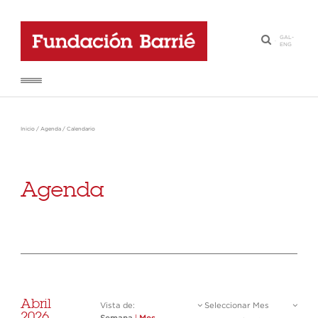
GAL
-
·
ENG
Inicio
/
Agenda
/
Calendario
Agenda
Abril
Vista de:
Seleccionar Mes
2026