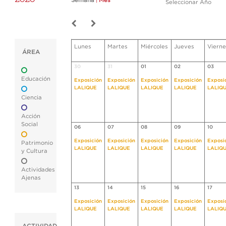
Semana
|
Mes
Seleccionar Año
Lunes
Martes
Miércoles
Jueves
Vierne
ÁREA
30
31
01
02
03
Educación
Exposición
Exposición
Exposición
Exposición
Exposi
LALIQUE
LALIQUE
LALIQUE
LALIQUE
LALIQ
Ciencia
Acción
Social
06
07
08
09
10
Exposición
Exposición
Exposición
Exposición
Exposi
Patrimonio
LALIQUE
LALIQUE
LALIQUE
LALIQUE
LALIQ
y Cultura
Actividades
Ajenas
13
14
15
16
17
Exposición
Exposición
Exposición
Exposición
Exposi
LALIQUE
LALIQUE
LALIQUE
LALIQUE
LALIQ