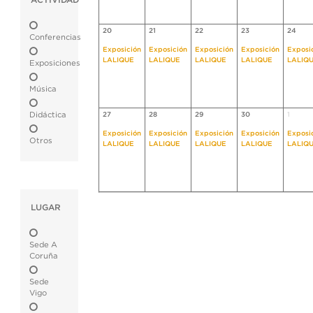
ACTIVIDAD
20
21
22
23
24
Conferencias
Exposición
Exposición
Exposición
Exposición
Exposi
LALIQUE
LALIQUE
LALIQUE
LALIQUE
LALIQ
Exposiciones
Música
Didáctica
27
28
29
30
1
Exposición
Exposición
Exposición
Exposición
Exposi
Otros
LALIQUE
LALIQUE
LALIQUE
LALIQUE
LALIQ
LUGAR
Sede A
Coruña
Sede
Vigo