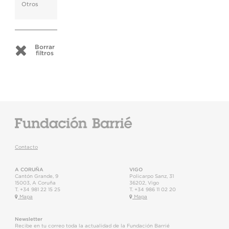
Otros
Borrar
filtros
Contacto
A CORUÑA
VIGO
Cantón Grande, 9
Policarpo Sanz, 31
15003
,
A Coruña
36202
,
Vigo
T.
+34 981 22 15 25
T.
+34 986 11 02 20
Mapa
Mapa
Newsletter
Recibe en tu correo toda la actualidad de la Fundación Barrié