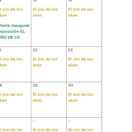
4
15
16
l oro de los
El oro de los
El oro de los
kan
akan
akan
harla inaugural
xposición EL
RO DE LO
1
22
23
l oro de los
El oro de los
El oro de los
kan
akan
akan
8
29
30
l oro de los
El oro de los
El oro de los
kan
akan
akan
5
6
l oro de los
El oro de los
El oro de los