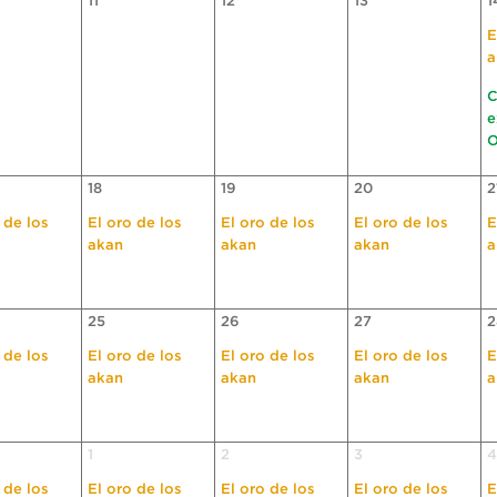
11
12
13
1
E
a
C
e
O
18
19
20
2
 de los
El oro de los
El oro de los
El oro de los
E
akan
akan
akan
a
25
26
27
2
 de los
El oro de los
El oro de los
El oro de los
E
akan
akan
akan
a
1
2
3
4
 de los
El oro de los
El oro de los
El oro de los
E