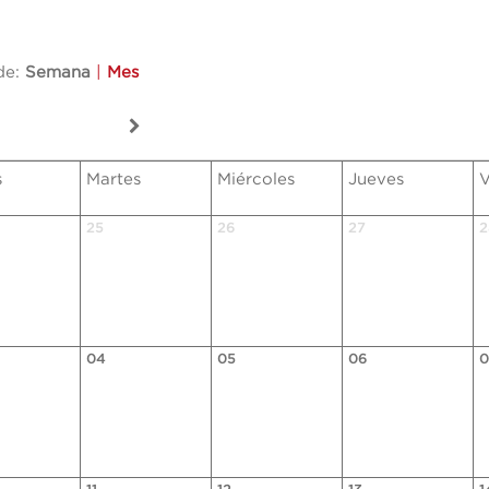
de:
Semana
|
Mes
s
Martes
Miércoles
Jueves
V
25
26
27
2
04
05
06
0