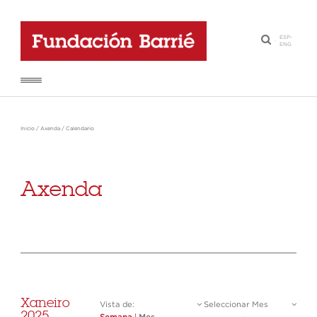
ESP
-
·
ENG
Inicio
/
Axenda
/
Calendario
Axenda
Xaneiro
Vista de:
Seleccionar Mes
2025