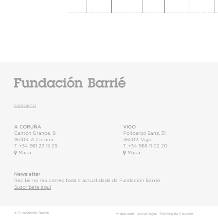
Contacto
A CORUÑA
VIGO
Cantón Grande, 9
Policarpo Sanz, 31
15003
,
A Coruña
36202
,
Vigo
T.
+34 981 22 15 25
T.
+34 986 11 02 20
Mapa
Mapa
Newsletter
Recibe no teu correo toda a actualidade da Fundación Barrié
Suscríbete aquí
© Fundación Barrié
Mapa web
·
Aviso legal
·
Política de Cookies
·