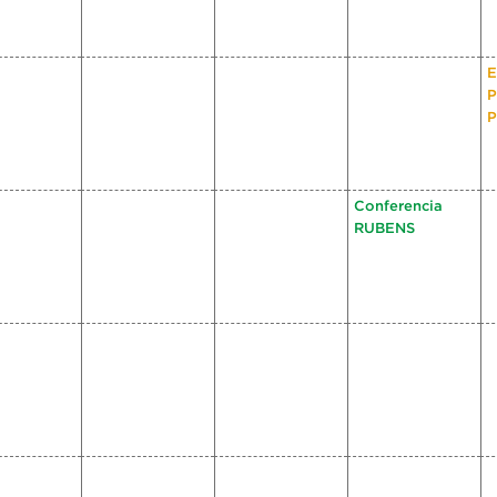
E
P
P
Conferencia
RUBENS