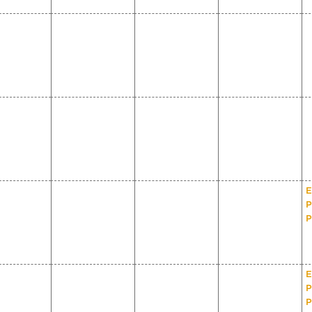
E
P
P
E
P
P