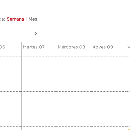
de:
Semana
|
Mes
 06
Martes 07
Mércores 08
Xoves 09
V