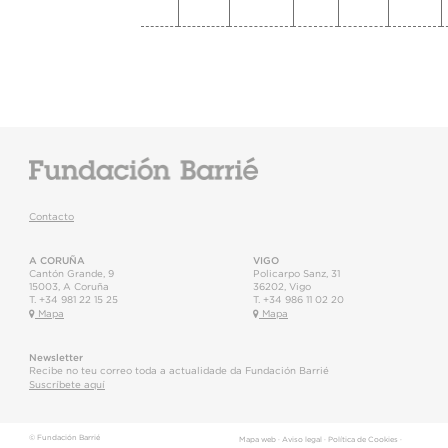
Contacto
A CORUÑA
VIGO
Cantón Grande, 9
Policarpo Sanz, 31
15003
,
A Coruña
36202
,
Vigo
T.
+34 981 22 15 25
T.
+34 986 11 02 20
Mapa
Mapa
Newsletter
Recibe no teu correo toda a actualidade da Fundación Barrié
Suscríbete aquí
© Fundación Barrié
Mapa web
·
Aviso legal
·
Política de Cookies
·