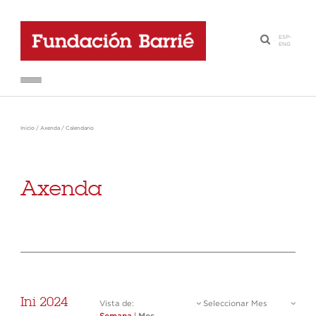
ESP
-
·
ENG
Inicio
/
Axenda
/
Calendario
Axenda
Ini 2024
Vista de:
Seleccionar Mes