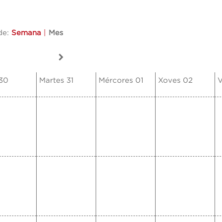
de:
Semana
|
Mes
 30
Martes 31
Mércores 01
Xoves 02
V