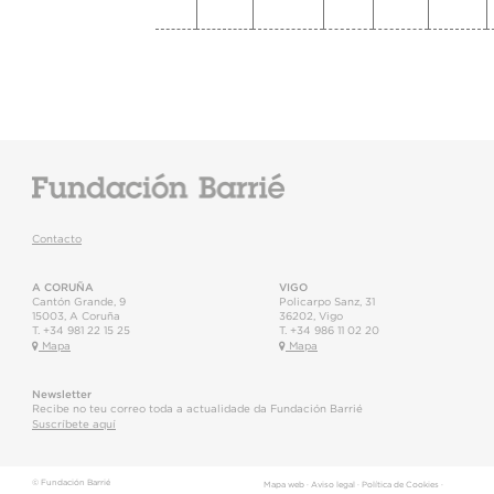
Contacto
A CORUÑA
VIGO
Cantón Grande, 9
Policarpo Sanz, 31
15003
,
A Coruña
36202
,
Vigo
T.
+34 981 22 15 25
T.
+34 986 11 02 20
Mapa
Mapa
Newsletter
Recibe no teu correo toda a actualidade da Fundación Barrié
Suscríbete aquí
© Fundación Barrié
Mapa web
·
Aviso legal
·
Política de Cookies
·