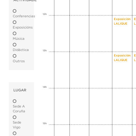
ACTIVIDADE
12h
Conferencias
Exposición
E
LALIQUE
L
Exposicións
Música
Didáctica
13h
Exposición
E
LALIQUE
L
Outros
14h
LUGAR
Sede A
Coruña
Sede
15h
Vigo