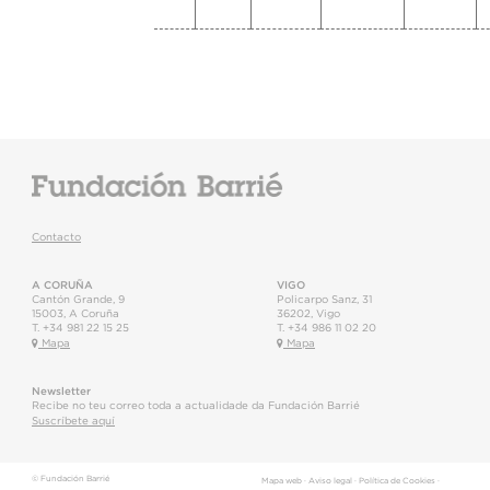
Contacto
A CORUÑA
VIGO
Cantón Grande, 9
Policarpo Sanz, 31
15003
,
A Coruña
36202
,
Vigo
T.
+34 981 22 15 25
T.
+34 986 11 02 20
Mapa
Mapa
Newsletter
Recibe no teu correo toda a actualidade da Fundación Barrié
Suscríbete aquí
© Fundación Barrié
Mapa web
·
Aviso legal
·
Política de Cookies
·