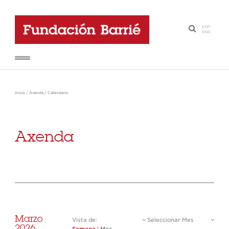
ESP
-
·
ENG
Inicio
/
Axenda
/
Calendario
Axenda
Marzo
Vista de:
Seleccionar Mes
2026