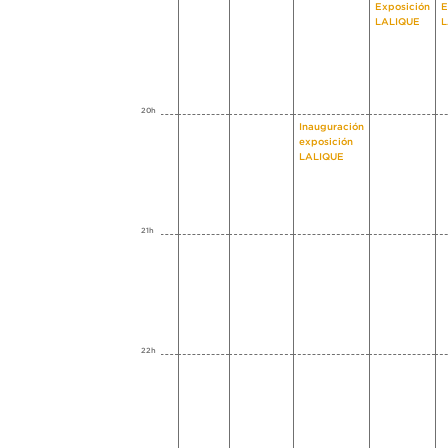
Exposición
E
LALIQUE
L
20h
Inauguración
exposición
LALIQUE
21h
22h