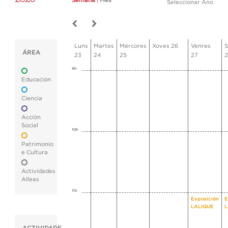
Semana
|
Mes
Seleccionar Ano
Luns
Martes
Mércores
Xoves 26
Venres
S
ÁREA
23
24
25
27
2
9h
Educación
Ciencia
Acción
Social
10h
Patrimonio
e Cultura
Actividades
Alleas
11h
Exposición
E
LALIQUE
L