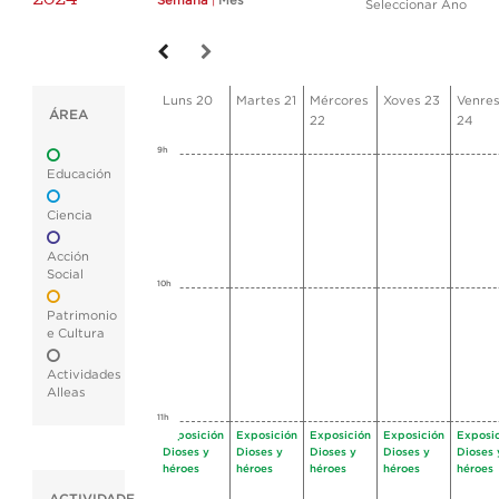
Semana
|
Mes
Seleccionar Ano
Luns 20
Martes 21
Mércores
Xoves 23
Venre
ÁREA
22
24
9h
Educación
Ciencia
Acción
Social
10h
Patrimonio
e Cultura
Actividades
Alleas
11h
Exposición
Exposición
Exposición
Exposición
Exposi
Dioses y
Dioses y
Dioses y
Dioses y
Dioses 
héroes
héroes
héroes
héroes
héroes