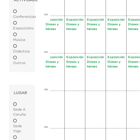
ACTIVIDADE
12h
Conferencias
Exposición
Exposición
Exposición
Exposición
Exposi
Dioses y
Dioses y
Dioses y
Dioses y
Dioses 
Exposicións
héroes
héroes
héroes
héroes
héroes
Música
Didáctica
13h
Exposición
Exposición
Exposición
Exposición
Exposi
Dioses y
Dioses y
Dioses y
Dioses y
Dioses 
Outros
héroes
héroes
héroes
héroes
héroes
14h
LUGAR
Sede A
Coruña
Sede
15h
Vigo