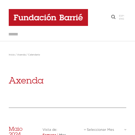
ESP
-
·
ENG
Inicio
/
Axenda
/
Calendario
Axenda
Maio
Vista de:
Seleccionar Mes
2024