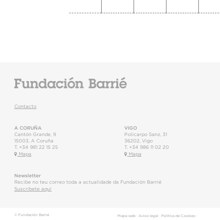
Contacto
A CORUÑA
VIGO
Cantón Grande, 9
Policarpo Sanz, 31
15003
,
A Coruña
36202
,
Vigo
T.
+34 981 22 15 25
T.
+34 986 11 02 20
Mapa
Mapa
Newsletter
Recibe no teu correo toda a actualidade da Fundación Barrié
Suscríbete aquí
© Fundación Barrié
Mapa web
·
Aviso legal
·
Política de Cookies
·