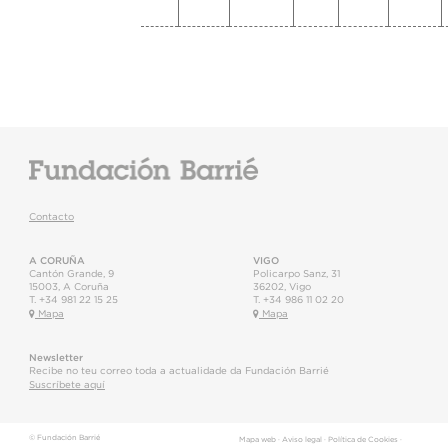
Contacto
A CORUÑA
VIGO
Cantón Grande, 9
Policarpo Sanz, 31
15003
,
A Coruña
36202
,
Vigo
T.
+34 981 22 15 25
T.
+34 986 11 02 20
Mapa
Mapa
Newsletter
Recibe no teu correo toda a actualidade da Fundación Barrié
Suscríbete aquí
© Fundación Barrié
Mapa web
·
Aviso legal
·
Política de Cookies
·