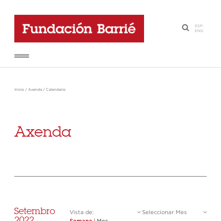
ESP
-
·
ENG
Inicio
/
Axenda
/
Calendario
Axenda
Setembro
Vista de:
Seleccionar Mes
2022