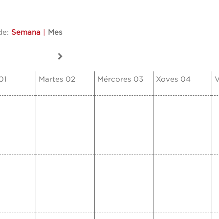
de:
Semana
|
Mes
01
Martes 02
Mércores 03
Xoves 04
V