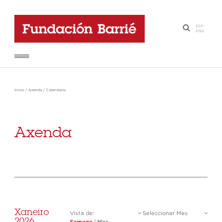
ESP
-
·
ENG
Inicio
/
Axenda
/
Calendario
Axenda
Xaneiro
Vista de:
Seleccionar Mes
2026