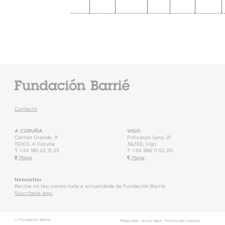
Contacto
A CORUÑA
VIGO
Cantón Grande, 9
Policarpo Sanz, 31
15003
,
A Coruña
36202
,
Vigo
T.
+34 981 22 15 25
T.
+34 986 11 02 20
Mapa
Mapa
Newsletter
Recibe no teu correo toda a actualidade da Fundación Barrié
Suscríbete aquí
© Fundación Barrié
Mapa web
·
Aviso legal
·
Política de Cookies
·