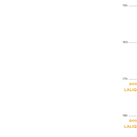
15h
16h
17h
Expos
LALI
18h
Expos
LALI