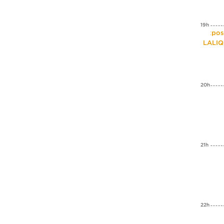
19h
Expos
LALI
20h
21h
22h