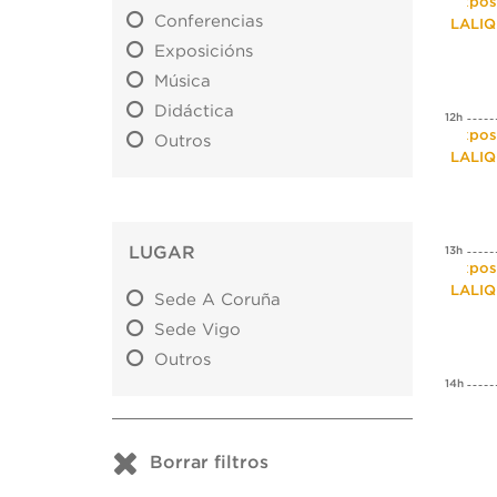
Expos
Conferencias
LALI
Exposicións
Música
Didáctica
12h
Expos
Outros
LALI
LUGAR
13h
Expos
LALI
Sede A Coruña
Sede Vigo
Outros
14h
Borrar filtros