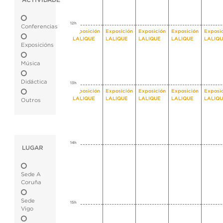
ACTIVIDADE
12h
Conferencias
Exposición
Exposición
Exposición
Exposición
Exposi
LALIQUE
LALIQUE
LALIQUE
LALIQUE
LALIQ
Exposicións
Música
Didáctica
13h
Exposición
Exposición
Exposición
Exposición
Exposi
LALIQUE
LALIQUE
LALIQUE
LALIQUE
LALIQ
Outros
14h
LUGAR
Sede A
Coruña
Sede
15h
Vigo