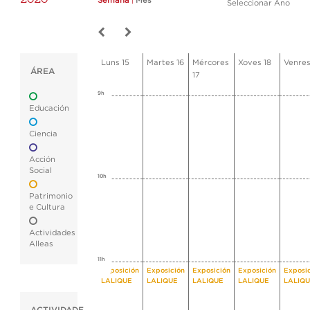
Semana
|
Mes
Seleccionar Ano
Luns 15
Martes 16
Mércores
Xoves 18
Venres
ÁREA
17
9h
Educación
Ciencia
Acción
Social
10h
Patrimonio
e Cultura
Actividades
Alleas
11h
Exposición
Exposición
Exposición
Exposición
Exposi
LALIQUE
LALIQUE
LALIQUE
LALIQUE
LALIQ