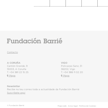
Contacto
A CORUÑA
VIGO
Cantón Grande, 9
Policarpo Sanz, 31
15003
,
A Coruña
36202
,
Vigo
T.
+34 981 22 15 25
T.
+34 986 11 02 20
Mapa
Mapa
Newsletter
Recibe no teu correo toda a actualidade da Fundación Barrié
Suscríbete aquí
© Fundación Barrié
Mapa web
·
Aviso legal
·
Política de Cookies
·