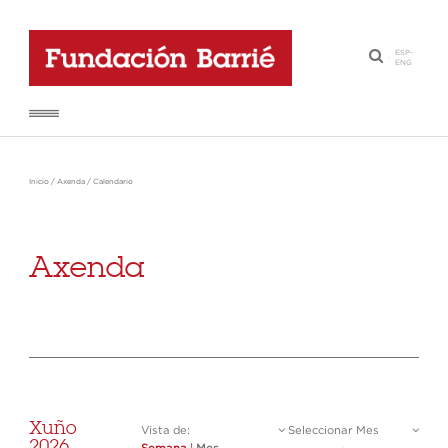
ESP
-
·
ENG
Inicio
/
Axenda
/
Calendario
Axenda
Xuño
Vista de:
Seleccionar Mes
2026