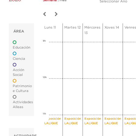
Semana
|
Mes
Seleccionar Ano
Luns 11
Martes 12
Mércores
Xoves 14
Venres
ÁREA
13
9h
Educación
Ciencia
Acción
Social
10h
Patrimonio
e Cultura
Actividades
Alleas
11h
Exposición
Exposición
Exposición
Exposición
Exposi
LALIQUE
LALIQUE
LALIQUE
LALIQUE
LALIQ