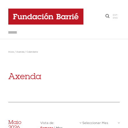
ESP
-
·
ENG
Inicio
/
Axenda
/
Calendario
Axenda
Maio
Vista de:
Seleccionar Mes
2026