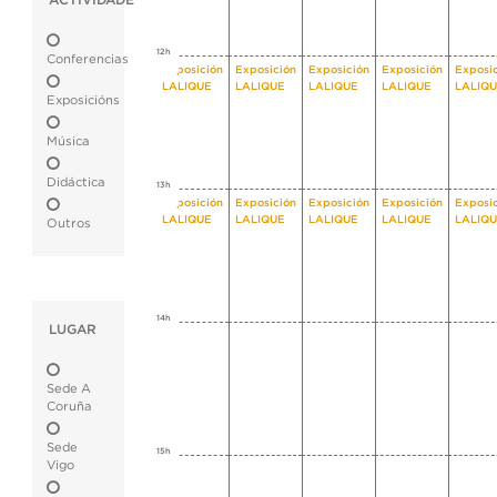
ACTIVIDADE
12h
Conferencias
Exposición
Exposición
Exposición
Exposición
Exposi
LALIQUE
LALIQUE
LALIQUE
LALIQUE
LALIQ
Exposicións
Música
Didáctica
13h
Exposición
Exposición
Exposición
Exposición
Exposi
LALIQUE
LALIQUE
LALIQUE
LALIQUE
LALIQ
Outros
14h
LUGAR
Sede A
Coruña
Sede
15h
Vigo