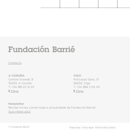
Contacto
A CORUÑA
VIGO
Cantón Grande, 9
Policarpo Sanz, 31
15003
,
A Coruña
36202
,
Vigo
T.
+34 981 22 15 25
T.
+34 986 11 02 20
Mapa
Mapa
Newsletter
Recibe no teu correo toda a actualidade da Fundación Barrié
Suscríbete aquí
© Fundación Barrié
Mapa web
·
Aviso legal
·
Política de Cookies
·