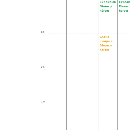
Exposición
Exposi
Dioses y
Dioses 
héroes
héroes
20h
Charla
inaugural
Dioses y
héroes
21h
22h