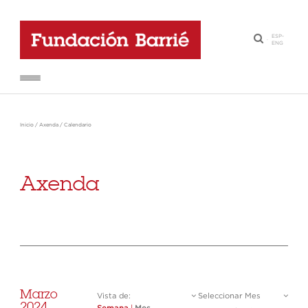
ESP
-
·
ENG
Inicio
/
Axenda
/
Calendario
Axenda
Marzo
Vista de:
Seleccionar Mes
2024