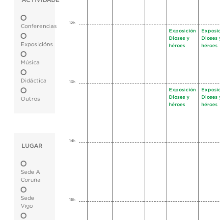
ACTIVIDADE
12h
Conferencias
Exposición
Exposi
Dioses y
Dioses 
Exposicións
héroes
héroes
Música
Didáctica
13h
Exposición
Exposi
Dioses y
Dioses 
Outros
héroes
héroes
14h
LUGAR
Sede A
Coruña
Sede
15h
Vigo