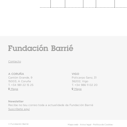
Contacto
A CORUÑA
VIGO
Cantón Grande, 9
Policarpo Sanz, 31
15003
,
A Coruña
36202
,
Vigo
T.
+34 981 22 15 25
T.
+34 986 11 02 20
Mapa
Mapa
Newsletter
Recibe no teu correo toda a actualidade da Fundación Barrié
Suscríbete aquí
© Fundación Barrié
Mapa web
·
Aviso legal
·
Política de Cookies
·