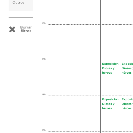
Outros
16h
Borrar
filtros
17h
Exposición
Exposi
Dioses y
Dioses 
héroes
héroes
18h
Exposición
Exposi
Dioses y
Dioses 
héroes
héroes
19h