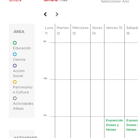
Semana
|
Mes
Seleccionar Ano
Luns
Martes
Mércores
Xoves
Venres 15
Sábad
ÁREA
11
12
13
14
16
9h
Educación
Ciencia
Acción
Social
10h
Patrimonio
e Cultura
Actividades
Alleas
11h
Exposición
Exposi
Dioses y
Dioses 
héroes
héroes