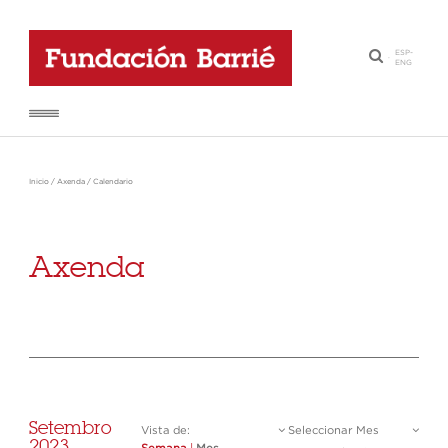
ESP
-
·
ENG
Inicio
/
Axenda
/
Calendario
Axenda
Setembro
Vista de:
Seleccionar Mes
2023