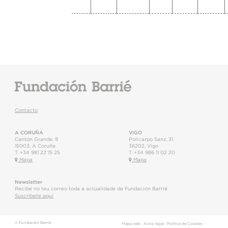
Contacto
A CORUÑA
VIGO
Cantón Grande, 9
Policarpo Sanz, 31
15003
,
A Coruña
36202
,
Vigo
T.
+34 981 22 15 25
T.
+34 986 11 02 20
Mapa
Mapa
Newsletter
Recibe no teu correo toda a actualidade da Fundación Barrié
Suscríbete aquí
© Fundación Barrié
Mapa web
·
Aviso legal
·
Política de Cookies
·