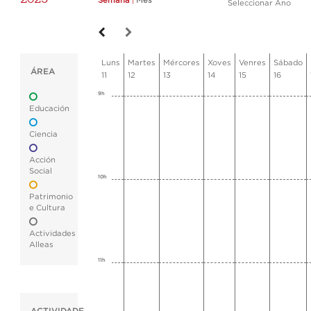
Semana
|
Mes
Seleccionar Ano
Luns
Martes
Mércores
Xoves
Venres
Sábado
ÁREA
11
12
13
14
15
16
9h
Educación
Ciencia
Acción
Social
10h
Patrimonio
e Cultura
Actividades
Alleas
11h