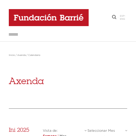
ESP
-
·
ENG
Inicio
/
Axenda
/
Calendario
Axenda
Ini 2025
Vista de:
Seleccionar Mes