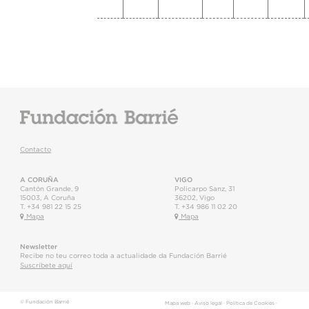
Contacto
A CORUÑA
VIGO
Cantón Grande, 9
Policarpo Sanz, 31
15003
,
A Coruña
36202
,
Vigo
T.
+34 981 22 15 25
T.
+34 986 11 02 20
Mapa
Mapa
Newsletter
Recibe no teu correo toda a actualidade da Fundación Barrié
Suscríbete aquí
© Fundación Barrié
Mapa web
·
Aviso legal
·
Política de Cookies
·